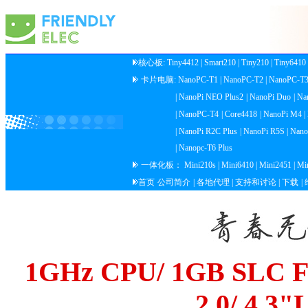
核心板:
Tiny4412
| Smart210
| Tiny210
| Tiny6410
卡片电脑:
NanoPC-T1
| NanoPC-T2
| NanoPC-T
| NanoPi NEO Plus2
| NanoPi Duo
| Na
| NanoPC-T4
| Core4418
| NanoPi M4
| NanoPi R2C Plus
| NanoPi R5S
| Nan
| Nanopc-T6 Plus
一体化板：
Mini210s
| Mini6410
| Mini2451
| M
首页
公司简介
| 各地代理
| 支持和讨论
| 下载
|
1GHz CPU/ 1GB SLC F
2.0/ 4.3"